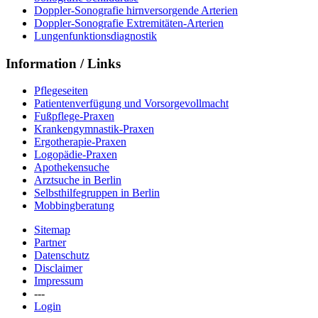
Doppler-Sonografie hirnversorgende Arterien
Doppler-Sonografie Extremitäten-Arterien
Lungenfunktionsdiagnostik
Information / Links
Pflegeseiten
Patientenverfügung und Vorsorgevollmacht
Fußpflege-Praxen
Krankengymnastik-Praxen
Ergotherapie-Praxen
Logopädie-Praxen
Apothekensuche
Arztsuche in Berlin
Selbsthilfegruppen in Berlin
Mobbingberatung
Sitemap
Partner
Datenschutz
Disclaimer
Impressum
---
Login