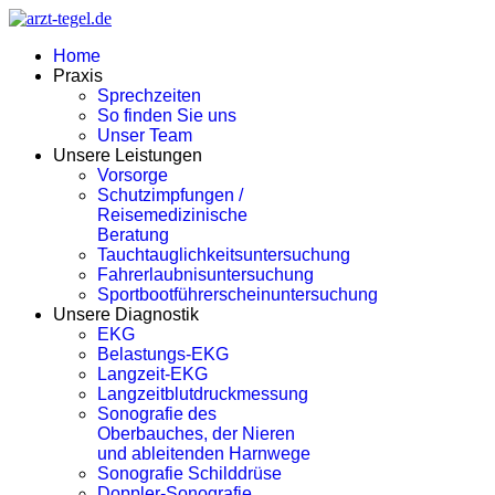
Home
Praxis
Sprechzeiten
So finden Sie uns
Unser Team
Unsere Leistungen
Vorsorge
Schutzimpfungen /
Reisemedizinische
Beratung
Tauchtauglichkeitsuntersuchung
Fahrerlaubnisuntersuchung
Sportbootführerscheinuntersuchung
Unsere Diagnostik
EKG
Belastungs-EKG
Langzeit-EKG
Langzeitblutdruckmessung
Sonografie des
Oberbauches, der Nieren
und ableitenden Harnwege
Sonografie Schilddrüse
Doppler-Sonografie