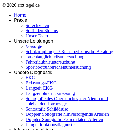
© 2026 arzt-tegel.de
Home
Praxis
Sprechzeiten
So finden Sie uns
Unser Team
Unsere Leistungen
Vorsorge
Schutzimpfungen / Reisemedizinische Beratung
Tauchtauglichkeitsuntersuchung
Fahrerlaubnisuntersuchung
Sportbootführerscheinuntersuchung
Unsere Diagnostik
EKG
Belastungs-EKG
Langzeit-EKG
Langzeitblutdruckmessung
Sonografie des Oberbauches, der Nieren und
ableitenden Harnwege
Sonografie Schilddrüse
Doppler-Sonografie hirnversorgende Arterien
Doppler-Sonografie Extremitäten-Arterien
Lungenfunktionsdiagnostik
Informationen/Links