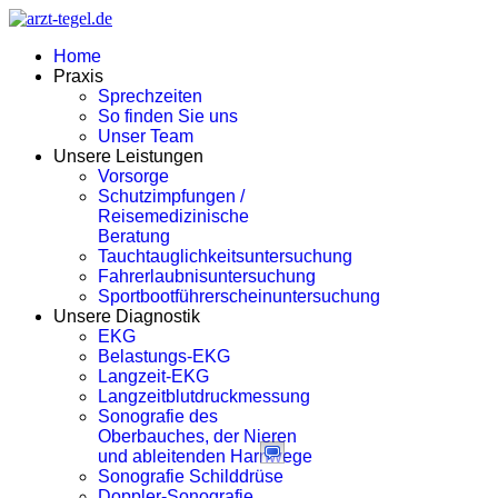
Home
Praxis
Sprechzeiten
So finden Sie uns
Unser Team
Unsere Leistungen
Vorsorge
Schutzimpfungen /
Reisemedizinische
Beratung
Tauchtauglichkeitsuntersuchung
Fahrerlaubnisuntersuchung
Sportbootführerscheinuntersuchung
Unsere Diagnostik
EKG
Belastungs-EKG
Langzeit-EKG
Langzeitblutdruckmessung
Sonografie des
Oberbauches, der Nieren
und ableitenden Harnwege
Sonografie Schilddrüse
Doppler-Sonografie