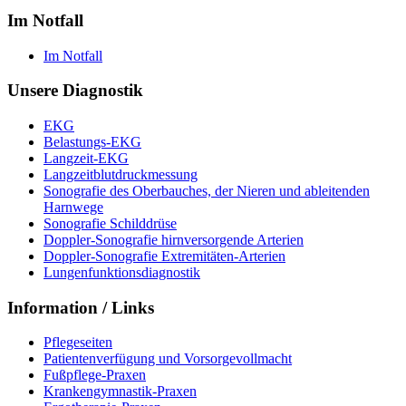
Im Notfall
Im Notfall
Unsere Diagnostik
EKG
Belastungs-EKG
Langzeit-EKG
Langzeitblutdruckmessung
Sonografie des Oberbauches, der Nieren und ableitenden
Harnwege
Sonografie Schilddrüse
Doppler-Sonografie hirnversorgende Arterien
Doppler-Sonografie Extremitäten-Arterien
Lungenfunktionsdiagnostik
Information / Links
Pflegeseiten
Patientenverfügung und Vorsorgevollmacht
Fußpflege-Praxen
Krankengymnastik-Praxen