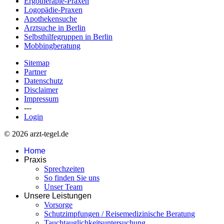
Ergotherapie-Praxen
Logopädie-Praxen
Apothekensuche
Arztsuche in Berlin
Selbsthilfegruppen in Berlin
Mobbingberatung
Sitemap
Partner
Datenschutz
Disclaimer
Impressum
---
Login
© 2026 arzt-tegel.de
Home
Praxis
Sprechzeiten
So finden Sie uns
Unser Team
Unsere Leistungen
Vorsorge
Schutzimpfungen / Reisemedizinische Beratung
Tauchtauglichkeitsuntersuchung