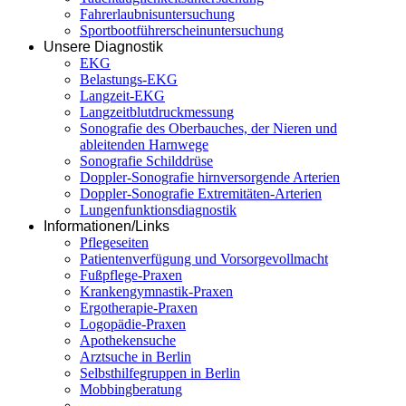
Fahrerlaubnisuntersuchung
Sportbootführerscheinuntersuchung
Unsere Diagnostik
EKG
Belastungs-EKG
Langzeit-EKG
Langzeitblutdruckmessung
Sonografie des Oberbauches, der Nieren und
ableitenden Harnwege
Sonografie Schilddrüse
Doppler-Sonografie hirnversorgende Arterien
Doppler-Sonografie Extremitäten-Arterien
Lungenfunktionsdiagnostik
Informationen/Links
Pflegeseiten
Patientenverfügung und Vorsorgevollmacht
Fußpflege-Praxen
Krankengymnastik-Praxen
Ergotherapie-Praxen
Logopädie-Praxen
Apothekensuche
Arztsuche in Berlin
Selbsthilfegruppen in Berlin
Mobbingberatung
-------------------------