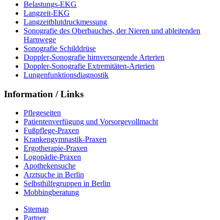
Belastungs-EKG
Langzeit-EKG
Langzeitblutdruckmessung
Sonografie des Oberbauches, der Nieren und ableitenden
Harnwege
Sonografie Schilddrüse
Doppler-Sonografie hirnversorgende Arterien
Doppler-Sonografie Extremitäten-Arterien
Lungenfunktionsdiagnostik
Information / Links
Pflegeseiten
Patientenverfügung und Vorsorgevollmacht
Fußpflege-Praxen
Krankengymnastik-Praxen
Ergotherapie-Praxen
Logopädie-Praxen
Apothekensuche
Arztsuche in Berlin
Selbsthilfegruppen in Berlin
Mobbingberatung
Sitemap
Partner