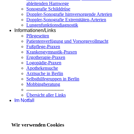
ableitenden Harnwege
Sonografie Schilddrüse
Doppler-Sonografie hirnversorgende Arterien
Doppler-Sonografie Extremitäten-Arterien
Lungenfunktionsdiagnostik
Informationen/Links
Pflegeseiten
Patientenverfügung und Vorsorgevollmacht
Fußpflege-Praxen
Krankengymnastik-Praxen
Ergotherapie-Praxen
Logopädie-Praxen
Apothekensuche
Arztsuche in Berlin
Selbsthilfegruppen in Berlin
Mobbingberatung
-------------------------
Übersicht aller Links
Im Notfall
Wir verwenden Cookies