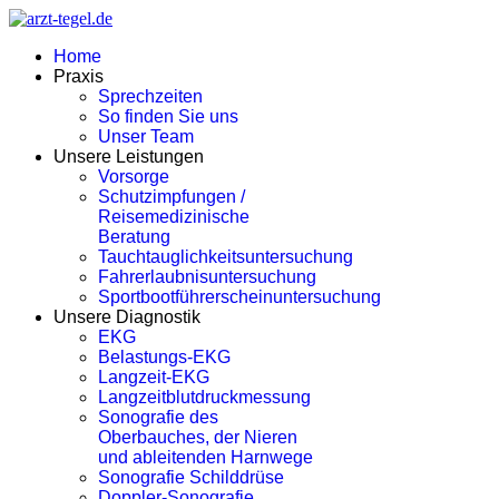
Home
Praxis
Sprechzeiten
So finden Sie uns
Unser Team
Unsere Leistungen
Vorsorge
Schutzimpfungen /
Reisemedizinische
Beratung
Tauchtauglichkeitsuntersuchung
Fahrerlaubnisuntersuchung
Sportbootführerscheinuntersuchung
Unsere Diagnostik
EKG
Belastungs-EKG
Langzeit-EKG
Langzeitblutdruckmessung
Sonografie des
Oberbauches, der Nieren
und ableitenden Harnwege
Sonografie Schilddrüse
Doppler-Sonografie