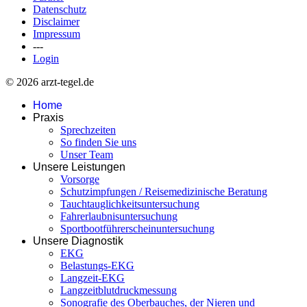
Datenschutz
Disclaimer
Impressum
---
Login
© 2026 arzt-tegel.de
Home
Praxis
Sprechzeiten
So finden Sie uns
Unser Team
Unsere Leistungen
Vorsorge
Schutzimpfungen / Reisemedizinische Beratung
Tauchtauglichkeitsuntersuchung
Fahrerlaubnisuntersuchung
Sportbootführerscheinuntersuchung
Unsere Diagnostik
EKG
Belastungs-EKG
Langzeit-EKG
Langzeitblutdruckmessung
Sonografie des Oberbauches, der Nieren und