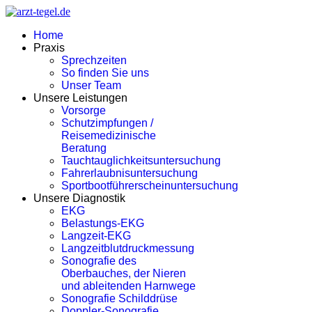
Home
Praxis
Sprechzeiten
So finden Sie uns
Unser Team
Unsere Leistungen
Vorsorge
Schutzimpfungen /
Reisemedizinische
Beratung
Tauchtauglichkeitsuntersuchung
Fahrerlaubnisuntersuchung
Sportbootführerscheinuntersuchung
Unsere Diagnostik
EKG
Belastungs-EKG
Langzeit-EKG
Langzeitblutdruckmessung
Sonografie des
Oberbauches, der Nieren
und ableitenden Harnwege
Sonografie Schilddrüse
Doppler-Sonografie