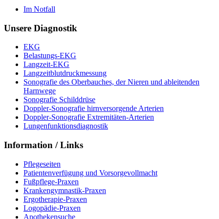
Im Notfall
Unsere Diagnostik
EKG
Belastungs-EKG
Langzeit-EKG
Langzeitblutdruckmessung
Sonografie des Oberbauches, der Nieren und ableitenden
Harnwege
Sonografie Schilddrüse
Doppler-Sonografie hirnversorgende Arterien
Doppler-Sonografie Extremitäten-Arterien
Lungenfunktionsdiagnostik
Information / Links
Pflegeseiten
Patientenverfügung und Vorsorgevollmacht
Fußpflege-Praxen
Krankengymnastik-Praxen
Ergotherapie-Praxen
Logopädie-Praxen
Apothekensuche