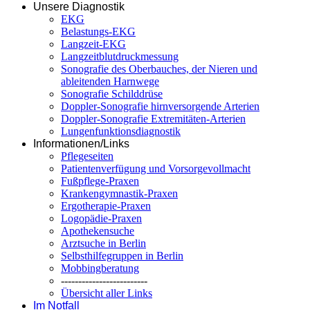
Unsere Diagnostik
EKG
Belastungs-EKG
Langzeit-EKG
Langzeitblutdruckmessung
Sonografie des Oberbauches, der Nieren und
ableitenden Harnwege
Sonografie Schilddrüse
Doppler-Sonografie hirnversorgende Arterien
Doppler-Sonografie Extremitäten-Arterien
Lungenfunktionsdiagnostik
Informationen/Links
Pflegeseiten
Patientenverfügung und Vorsorgevollmacht
Fußpflege-Praxen
Krankengymnastik-Praxen
Ergotherapie-Praxen
Logopädie-Praxen
Apothekensuche
Arztsuche in Berlin
Selbsthilfegruppen in Berlin
Mobbingberatung
-------------------------
Übersicht aller Links
Im Notfall