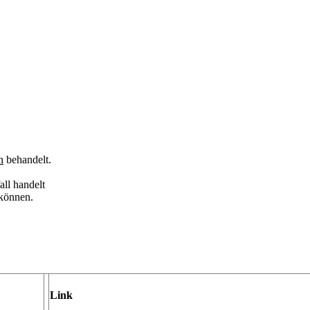
n
behandelt.
all handelt
 können.
Link