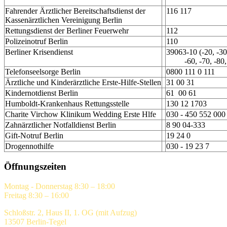
Fahrender Ärztlicher Bereitschaftsdienst der
116 117
Kassenärztlichen Vereinigung Berlin
Rettungsdienst der Berliner Feuerwehr
112
Polizeinotruf Berlin
110
Berliner Krisendienst
39063-10 (-20, -30,
-60, -70, -80, 
Telefonseelsorge Berlin
0800 111 0 111
Ärztliche und Kinderärztliche Erste-Hilfe-Stellen
31 00 31
Kindernotdienst Berlin
61 00 61
Humboldt-Krankenhaus Rettungsstelle
130 12 1703
Charite Virchow Klinikum Wedding Erste Hlfe
030 - 450 552 000
Zahnärztlicher Notfalldienst Berlin
8 90 04-333
Gift-Notruf Berlin
19 24 0
Drogennothilfe
030 - 19 23 7
Öffnungszeiten
Montag - Donnerstag 8:30 – 18:00
Freitag 8:30 – 16:00
Schloßstr. 2, Haus II, 1. OG (mit Aufzug)
13507 Berlin-Tegel