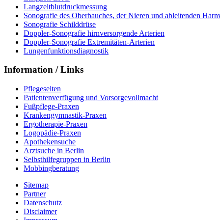
Langzeitblutdruckmessung
Sonografie des Oberbauches, der Nieren und ableitenden Har
Sonografie Schilddrüse
Doppler-Sonografie hirnversorgende Arterien
Doppler-Sonografie Extremitäten-Arterien
Lungenfunktionsdiagnostik
Information / Links
Pflegeseiten
Patientenverfügung und Vorsorgevollmacht
Fußpflege-Praxen
Krankengymnastik-Praxen
Ergotherapie-Praxen
Logopädie-Praxen
Apothekensuche
Arztsuche in Berlin
Selbsthilfegruppen in Berlin
Mobbingberatung
Sitemap
Partner
Datenschutz
Disclaimer